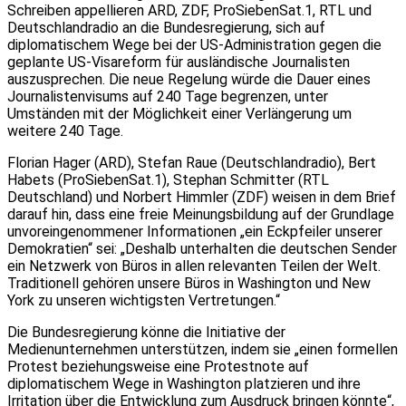
Schreiben appellieren ARD, ZDF, ProSiebenSat.1, RTL und
Deutschlandradio an die Bundesregierung, sich auf
diplomatischem Wege bei der US-Administration gegen die
geplante US-Visareform für ausländische Journalisten
auszusprechen. Die neue Regelung würde die Dauer eines
Journalistenvisums auf 240 Tage begrenzen, unter
Umständen mit der Möglichkeit einer Verlängerung um
weitere 240 Tage.
Florian Hager (ARD), Stefan Raue (Deutschlandradio), Bert
Habets (ProSiebenSat.1), Stephan Schmitter (RTL
Deutschland) und Norbert Himmler (ZDF) weisen in dem Brief
darauf hin, dass eine freie Meinungsbildung auf der Grundlage
unvoreingenommener Informationen „ein Eckpfeiler unserer
Demokratien“ sei: „Deshalb unterhalten die deutschen Sender
ein Netzwerk von Büros in allen relevanten Teilen der Welt.
Traditionell gehören unsere Büros in Washington und New
York zu unseren wichtigsten Vertretungen.“
Die Bundesregierung könne die Initiative der
Medienunternehmen unterstützen, indem sie „einen formellen
Protest beziehungsweise eine Protestnote auf
diplomatischem Wege in Washington platzieren und ihre
Irritation über die Entwicklung zum Ausdruck bringen könnte“,