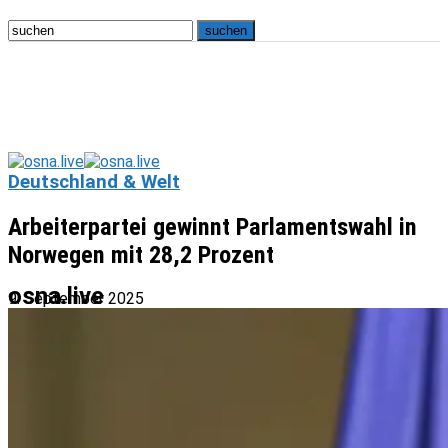
Deutschland & Welt
Arbeiterpartei gewinnt Parlamentswahl in
Norwegen mit 28,2 Prozent
osna.live
9. September 2025