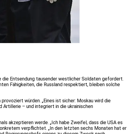
ne die Entsendung tausender westlicher Soldaten gefordert.
ten Fähigkeiten, die Russland respektiert, bleiben solche
rovoziert würden. „Eines ist sicher: Moskau wird die
tillerie – und integriert in die ukrainischen
mals akzeptieren werde. „Ich habe Zweifel, dass die USA es
 Konkretem verpflichtet. „In den letzten sechs Monaten hat er
und Regierungschefs eigens zu diesem Zweck nach