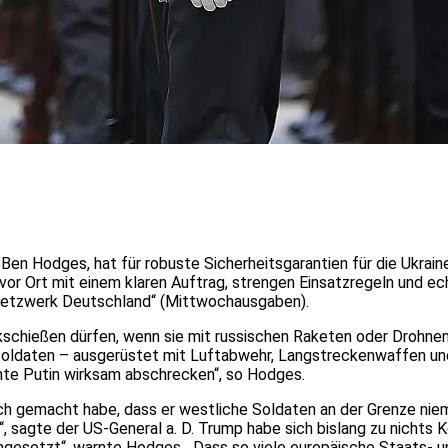
 Ben Hodges, hat für robuste Sicherheitsgarantien für die Ukrai
or Ort mit einem klaren Auftrag, strengen Einsatzregeln und ech
snetzwerk Deutschland“ (Mittwochausgaben).
chießen dürfen, wenn sie mit russischen Raketen oder Drohnen p
Soldaten – ausgerüstet mit Luftabwehr, Langstreckenwaffen und Ar
nte Putin wirksam abschrecken“, so Hodges.
ich gemacht habe, dass er westliche Soldaten an der Grenze nie
n“, sagte der US-General a. D. Trump habe sich bislang zu nichts
gesetzt“, warnte Hodges. „Dass so viele europäische Staats- 