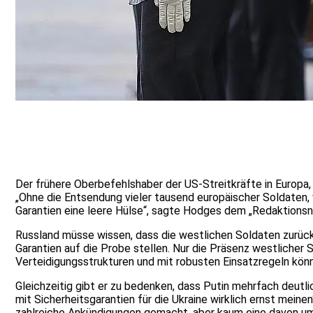
Der frühere Oberbefehlshaber der US-Streitkräfte in Europa,
„Ohne die Entsendung vieler tausend europäischer Soldaten, v
Garantien eine leere Hülse“, sagte Hodges dem „Redaktion
Russland müsse wissen, dass die westlichen Soldaten zurücks
Garantien auf die Probe stellen. Nur die Präsenz westlicher 
Verteidigungsstrukturen und mit robusten Einsatzregeln kön
Gleichzeitig gibt er zu bedenken, dass Putin mehrfach deutl
mit Sicherheitsgarantien für die Ukraine wirklich ernst meine
zahlreiche Ankündigungen gemacht, aber kaum eine davon um