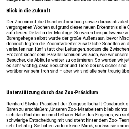
Blick in die Zukunft
Der Zoo nimmt die Ursachenforschung sowie daraus abzuleite
vergangenen Wochen aufgrund dieser neuen Erkenntnis alle Ge
auf dieses Detail in der Montage. So waren beispielsweise au
Bärengehege selbst wurde der große Außenzaun, bevor Mischl
dennoch legten die Zoomitarbeiter zusätzliche Schellen an di
verlaufen nun fünf statt drei Leitungen, sodass die Zwische
Prozent sicher sein. Parallel schauen wir auch, wie wir uns
Besucher, die Abläufe weiter zu optimieren. So werden wir j
es sehr wichtig, dass Besucher und Tiere bei uns sicher sin
worüber wir sehr froh sind – aber wir sind alle sehr traurig 
Unterstützung durch das Zoo-Präsidium
Reinhard Sliwka, Präsident der Zoogesellschaft Osnabrück e
Bären zu erschießen: „Unseren Zoo-Mitarbeitern blieb nichts 
sich das Raubtier in unmittelbarer Nähe des Eingangs, wo s
schwierige Entscheidung mit und steht hinter dem Zoo-Team.“ 
sehr behäbig. Sie haben zudem keine Mimik, sodass sie imme