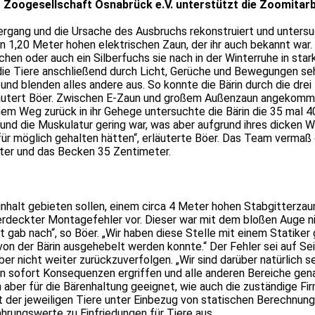
 Zoogesellschaft Osnabrück e.V. unterstützt die Zoomitarb
rgang und die Ursache des Ausbruchs rekonstruiert und untersuch
n 1,20 Meter hohen elektrischen Zaun, der ihr auch bekannt war.
en oder auch ein Silberfuchs sie nach in der Winterruhe in star
 die Tiere anschließend durch Licht, Gerüche und Bewegungen se
el und blenden alles andere aus. So konnte die Bärin durch die d
rläutert Böer. Zwischen E-Zaun und großem Außenzaun angekomme
einem Weg zurück in ihr Gehege untersuchte die Bärin die 35 ma
nd die Muskulatur gering war, was aber aufgrund ihres dicken Wint
für möglich gehalten hätten“, erläuterte Böer. Das Team vermaß 
ter und das Becken 35 Zentimeter.
e Einhalt gebieten sollen, einem circa 4 Meter hohen Stabgitter
verdeckter Montagefehler vor. Dieser war mit dem bloßen Auge ni
ab nach“, so Böer. „Wir haben diese Stelle mit einem Statiker 
 von der Bärin ausgehebelt werden konnte.“ Der Fehler sei auf S
r nicht weiter zurückzuverfolgen. „Wir sind darüber natürlich s
en sofort Konsequenzen ergriffen und alle anderen Bereiche gen
n aber für die Bärenhaltung geeignet, wie auch die zuständige Fi
der jeweiligen Tiere unter Einbezug von statischen Berechnun
hrungswerte zu Einfriedungen für Tiere aus.