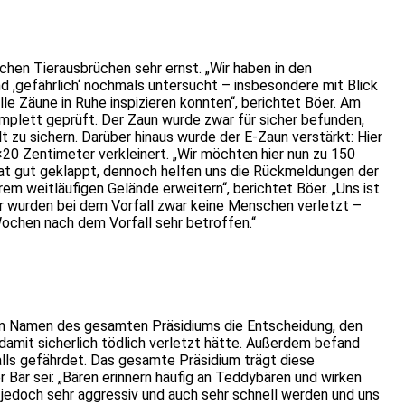
hen Tierausbrüchen sehr ernst. „Wir haben in den
d ‚gefährlich‘ nochmals untersucht – insbesondere mit Blick
le Zäune in Ruhe inspizieren konnten“, berichtet Böer. Am
mplett geprüft. Der Zaun wurde zwar für sicher befunden,
t zu sichern. Darüber hinaus wurde der E-Zaun verstärkt: Hier
×20 Zentimeter verkleinert. „Wir möchten hier nun zu 150
 hat gut geklappt, dennoch helfen uns die Rückmeldungen der
em weitläufigen Gelände erweitern“, berichtet Böer. „Uns ist
er wurden bei dem Vorfall zwar keine Menschen verletzt –
i Wochen nach dem Vorfall sehr betroffen.“
 im Namen des gesamten Präsidiums die Entscheidung, den
 damit sicherlich tödlich verletzt hätte. Außerdem befand
alls gefährdet. Das gesamte Präsidium trägt diese
r Bär sei: „Bären erinnern häufig an Teddybären und wirken
 jedoch sehr aggressiv und auch sehr schnell werden und uns