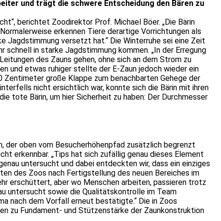
eiter und trägt die schwere Entscheidung den Bären zu
t“, berichtet Zoodirektor Prof. Michael Böer. „Die Bärin
 Normalerweise erkennen Tiere derartige Vorrichtungen als
ke Jagdstimmung versetzt hat.“ Die Winterruhe sei eine Zeit
hr schnell in starke Jagdstimmung kommen. „In der Erregung
rei Leitungen des Zauns gehen, ohne sich an dem Strom zu
n und etwas ruhiger stellte der E-Zaun jedoch wieder ein
l 40 Zentimeter große Klappe zum benachbarten Gehege der
erfells nicht ersichtlich war, konnte sich die Bärin mit ihren
die tote Bärin, um hier Sicherheit zu haben: Der Durchmesser
zaun, der oben vom Besucherhöhenpfad zusätzlich begrenzt
cht erkennbar. „Tips hat sich zufällig genau dieses Element
genau untersucht und dabei entdeckten wir, dass ein einziges
eiten des Zoos nach Fertigstellung des neuen Bereiches im
ehr erschüttert, aber wo Menschen arbeiten, passieren trotz
au untersucht sowie die Qualitätskontrolle im Team
rma nach dem Vorfall erneut bestätigte.“ Die in Zoos
gen zu Fundament- und Stützenstärke der Zaunkonstruktion