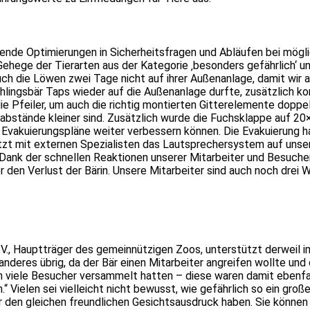
nde Optimierungen in Sicherheitsfragen und Abläufen bei möglic
hege der Tierarten aus der Kategorie ‚besonders gefährlich‘ un
ch die Löwen zwei Tage nicht auf ihrer Außenanlage, damit wir al
ingsbär Taps wieder auf die Außenanlage durfte, zusätzlich ko
e Pfeiler, um auch die richtig montierten Gitterelemente doppel
nabstände kleiner sind. Zusätzlich wurde die Fuchsklappe auf 20
ere Evakuierungspläne weiter verbessern können. Die Evakuierung
etzt mit externen Spezialisten das Lautsprechersystem auf unser
d. Dank der schnellen Reaktionen unserer Mitarbeiter und Besuch
über den Verlust der Bärin. Unsere Mitarbeiter sind auch noch dre
.V., Hauptträger des gemeinnützigen Zoos, unterstützt derweil
anderes übrig, da der Bär einen Mitarbeiter angreifen wollte und
ich viele Besucher versammelt hatten – diese waren damit ebenf
Vielen sei vielleicht nicht bewusst, wie gefährlich so ein große
r den gleichen freundlichen Gesichtsausdruck haben. Sie können