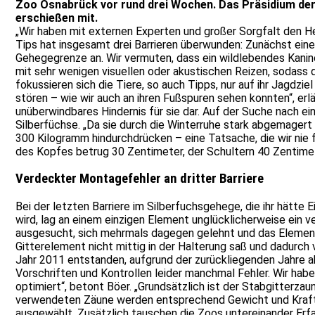
Zoo Osnabrück vor rund drei Wochen. Das Präsidium der
erschießen mit.
„Wir haben mit externen Experten und großer Sorgfalt den He
Tips hat insgesamt drei Barrieren überwunden: Zunächst eine
Gehegegrenze an. Wir vermuten, dass ein wildlebendes Kaninch
mit sehr wenigen visuellen oder akustischen Reizen, sodass
fokussieren sich die Tiere, so auch Tipps, nur auf ihr Jagdzi
stören – wie wir auch an ihren Fußspuren sehen konnten“, e
unüberwindbares Hindernis für sie dar. Auf der Suche nach 
Silberfüchse. „Da sie durch die Winterruhe stark abgemagert u
300 Kilogramm hindurchdrücken – eine Tatsache, die wir nie 
des Kopfes betrug 30 Zentimeter, der Schultern 40 Zentime
Verdeckter Montagefehler an dritter Barriere
Bei der letzten Barriere im Silberfuchsgehege, die ihr hätt
wird, lag an einem einzigen Element unglücklicherweise ein 
ausgesucht, sich mehrmals dagegen gelehnt und das Element g
Gitterelement nicht mittig in der Halterung saß und dadurch
Jahr 2011 entstanden, aufgrund der zurückliegenden Jahre abe
Vorschriften und Kontrollen leider manchmal Fehler. Wir hab
optimiert“, betont Böer. „Grundsätzlich ist der Stabgitterzau
verwendeten Zäune werden entsprechend Gewicht und Kraft 
ausgewählt. Zusätzlich tauschen die Zoos untereinander Erfa