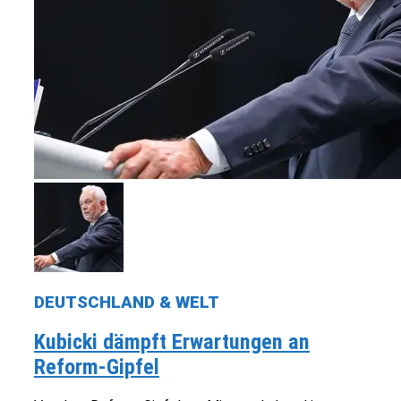
DEUTSCHLAND & WELT
Kubicki dämpft Erwartungen an
Reform-Gipfel