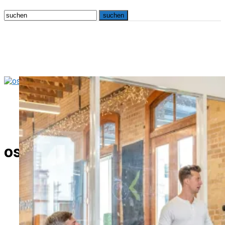
osna.live