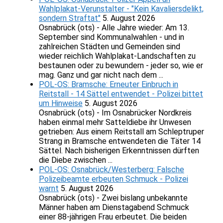
Wahlplakat-Verunstalter - "Kein Kavaliersdelikt,
sondern Straftat"
5. August 2026
Osnabrück (ots) - Alle Jahre wieder: Am 13.
September sind Kommunalwahlen - und in
zahlreichen Städten und Gemeinden sind
wieder reichlich Wahlplakat-Landschaften zu
bestaunen oder zu bewundern - jeder so, wie er
mag. Ganz und gar nicht nach dem ...
POL-OS: Bramsche: Erneuter Einbruch in
Reitstall - 14 Sättel entwendet - Polizei bittet
um Hinweise
5. August 2026
Osnabrück (ots) - Im Osnabrücker Nordkreis
haben einmal mehr Satteldiebe ihr Unwesen
getrieben: Aus einem Reitstall am Schleptruper
Strang in Bramsche entwendeten die Täter 14
Sättel. Nach bisherigen Erkenntnissen dürften
die Diebe zwischen ...
POL-OS: Osnabrück/Westerberg: Falsche
Polizeibeamte erbeuten Schmuck - Polizei
warnt
5. August 2026
Osnabrück (ots) - Zwei bislang unbekannte
Männer haben am Dienstagabend Schmuck
einer 88-jährigen Frau erbeutet. Die beiden