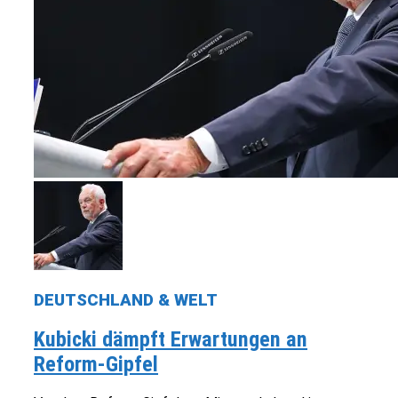
DEUTSCHLAND & WELT
Kubicki dämpft Erwartungen an
Reform-Gipfel