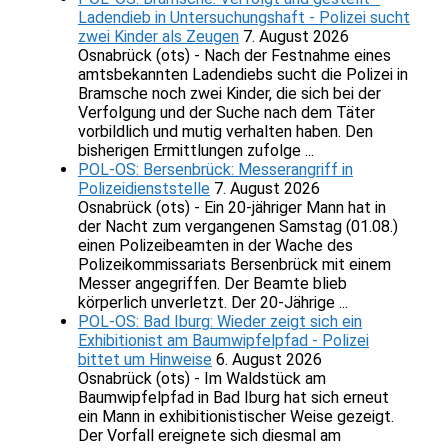
Ladendieb in Untersuchungshaft - Polizei sucht
zwei Kinder als Zeugen
7. August 2026
Osnabrück (ots) - Nach der Festnahme eines
amtsbekannten Ladendiebs sucht die Polizei in
Bramsche noch zwei Kinder, die sich bei der
Verfolgung und der Suche nach dem Täter
vorbildlich und mutig verhalten haben. Den
bisherigen Ermittlungen zufolge ...
POL-OS: Bersenbrück: Messerangriff in
Polizeidienststelle
7. August 2026
Osnabrück (ots) - Ein 20-jähriger Mann hat in
der Nacht zum vergangenen Samstag (01.08.)
einen Polizeibeamten in der Wache des
Polizeikommissariats Bersenbrück mit einem
Messer angegriffen. Der Beamte blieb
körperlich unverletzt. Der 20-Jährige ...
POL-OS: Bad Iburg: Wieder zeigt sich ein
Exhibitionist am Baumwipfelpfad - Polizei
bittet um Hinweise
6. August 2026
Osnabrück (ots) - Im Waldstück am
Baumwipfelpfad in Bad Iburg hat sich erneut
ein Mann in exhibitionistischer Weise gezeigt.
Der Vorfall ereignete sich diesmal am