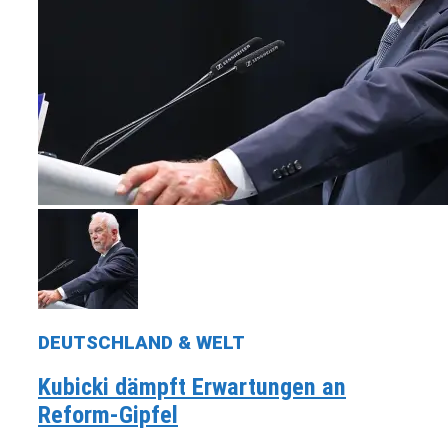
DEUTSCHLAND & WELT
Kubicki dämpft Erwartungen an
Reform-Gipfel