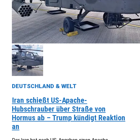
DEUTSCHLAND & WELT
Iran schießt US-Apache-
Hubschrauber über Straße von
Hormus ab – Trump kündigt Reaktion
an