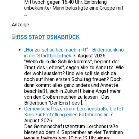
Mittwoch gegen 16.40 Uhr. Ein bislang
unbekannter Mann belästigte eine Gruppe mit
...
Anzeige
STADT OSNABRÜCK
„Hör zu, schau her, mach mit!“ - Bilderbuchkino
in der Stadtbibliothek
7. August 2026
"Wenn du in die Schule kommst, beginnt der
Ernst des Lebens", sagen alle zu Annette. Wie
der wohl aussieht? Und wie soll sie sich da
noch auf ihren ersten Schultag freuen? Doch
dann kommt alles ganz anders und Annette
beschließt, sich in Zukunft keine Angst mehr
von den Großen machen zu lassen. Das
Bilderbuch "Der Ernst des […]
Gemeinschaftszentrum Lerchenstraße bietet
Kurs zur Erstellung eines Fotobuchs an
7.
August 2026
Das Gemeinschaftszentrum Lerchenstraße
bietet ab dem 4. September an vier Terminen
jeweils freitags von 10 bis 12 Uhr einen