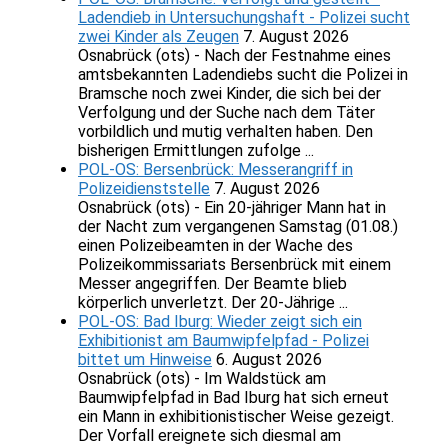
Ladendieb in Untersuchungshaft - Polizei sucht
zwei Kinder als Zeugen
7. August 2026
Osnabrück (ots) - Nach der Festnahme eines
amtsbekannten Ladendiebs sucht die Polizei in
Bramsche noch zwei Kinder, die sich bei der
Verfolgung und der Suche nach dem Täter
vorbildlich und mutig verhalten haben. Den
bisherigen Ermittlungen zufolge ...
POL-OS: Bersenbrück: Messerangriff in
Polizeidienststelle
7. August 2026
Osnabrück (ots) - Ein 20-jähriger Mann hat in
der Nacht zum vergangenen Samstag (01.08.)
einen Polizeibeamten in der Wache des
Polizeikommissariats Bersenbrück mit einem
Messer angegriffen. Der Beamte blieb
körperlich unverletzt. Der 20-Jährige ...
POL-OS: Bad Iburg: Wieder zeigt sich ein
Exhibitionist am Baumwipfelpfad - Polizei
bittet um Hinweise
6. August 2026
Osnabrück (ots) - Im Waldstück am
Baumwipfelpfad in Bad Iburg hat sich erneut
ein Mann in exhibitionistischer Weise gezeigt.
Der Vorfall ereignete sich diesmal am