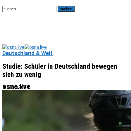
Deutschland & Welt
Studie: Schüler in Deutschland bewegen
sich zu wenig
osna.live
4. März 2024