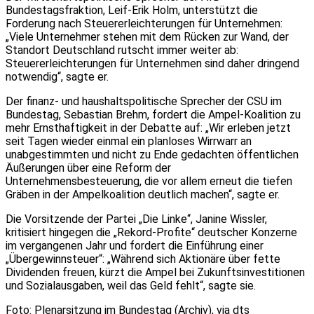
Bundestagsfraktion, Leif-Erik Holm, unterstützt die
Forderung nach Steuererleichterungen für Unternehmen:
„Viele Unternehmer stehen mit dem Rücken zur Wand, der
Standort Deutschland rutscht immer weiter ab:
Steuererleichterungen für Unternehmen sind daher dringend
notwendig“, sagte er.
Der finanz- und haushaltspolitische Sprecher der CSU im
Bundestag, Sebastian Brehm, fordert die Ampel-Koalition zu
mehr Ernsthaftigkeit in der Debatte auf: „Wir erleben jetzt
seit Tagen wieder einmal ein planloses Wirrwarr an
unabgestimmten und nicht zu Ende gedachten öffentlichen
Äußerungen über eine Reform der
Unternehmensbesteuerung, die vor allem erneut die tiefen
Gräben in der Ampelkoalition deutlich machen“, sagte er.
Die Vorsitzende der Partei „Die Linke“, Janine Wissler,
kritisiert hingegen die „Rekord-Profite“ deutscher Konzerne
im vergangenen Jahr und fordert die Einführung einer
„Übergewinnsteuer“: „Während sich Aktionäre über fette
Dividenden freuen, kürzt die Ampel bei Zukunftsinvestitionen
und Sozialausgaben, weil das Geld fehlt“, sagte sie.
Foto: Plenarsitzung im Bundestag (Archiv), via dts