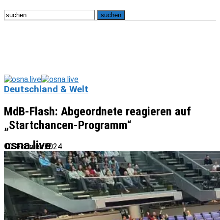
Deutschland & Welt
MdB-Flash: Abgeordnete reagieren auf
„Startchancen-Programm“
osna.live
10. Februar 2024