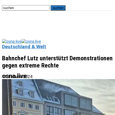
Deutschland & Welt
Bahnchef Lutz unterstützt Demonstrationen
gegen extreme Rechte
osna.live
11. Februar 2024