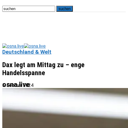
Deutschland & Welt
Dax legt am Mittag zu – enge
Handelsspanne
osna.live
5. Februar 2024