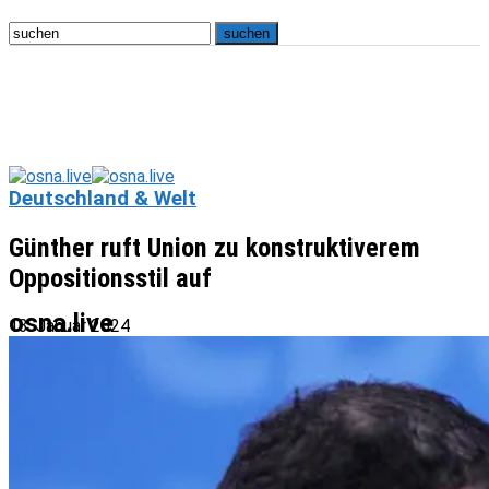
Deutschland & Welt
Günther ruft Union zu konstruktiverem
Oppositionsstil auf
osna.live
13. Januar 2024