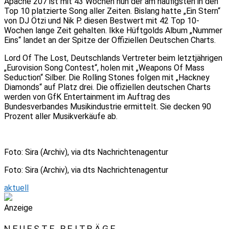
Apache 207 ist mit 43 Wochen nun der am häufigsten in den
Top 10 platzierte Song aller Zeiten. Bislang hatte „Ein Stern“
von DJ Ötzi und Nik P. diesen Bestwert mit 42 Top 10-
Wochen lange Zeit gehalten. Ikke Hüftgolds Album „Nummer
Eins“ landet an der Spitze der Offiziellen Deutschen Charts.
Lord Of The Lost, Deutschlands Vertreter beim letztjährigen
„Eurovision Song Contest“, holen mit „Weapons Of Mass
Seduction“ Silber. Die Rolling Stones folgen mit „Hackney
Diamonds“ auf Platz drei. Die offiziellen deutschen Charts
werden von GfK Entertainment im Auftrag des
Bundesverbandes Musikindustrie ermittelt. Sie decken 90
Prozent aller Musikverkäufe ab.
Foto: Sira (Archiv), via dts Nachrichtenagentur
Foto: Sira (Archiv), via dts Nachrichtenagentur
aktuell
Anzeige
NEUESTE BEITRÄGE