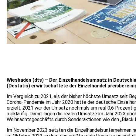
Wiesbaden (dts) – Der Einzelhandelsumsatz in Deutschl
(Destatis) erwirtschaftete der Einzelhandel preisberei
Im Vergleich zu 2021, als der bisher höchste Umsatz seit Be
Corona-Pandemie im Jahr 2020 hatte der deutsche Einzelhan
erzielt, 2021 war der Umsatz nochmals um real 0,6 Prozent 
rückläufig. Damit lagen die realen Umsätze im Jahr 2023 noc
Weihnachtsgeschäfts durch Sonderaktionen wie den „Black F
Im November 2023 setzten die Einzelhandelsunternehmen nach
im Oktober 2023, in dem das größte reale Umsatzplus seit ü