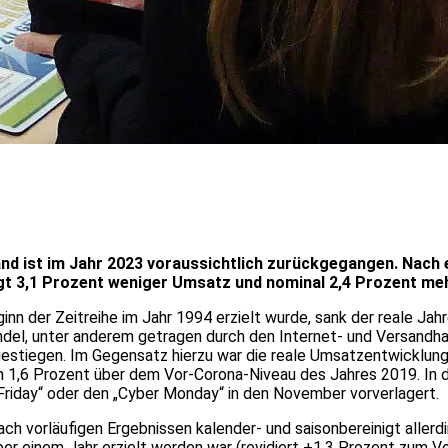
and ist im Jahr 2023 voraussichtlich zurückgegangen. Nach
nigt 3,1 Prozent weniger Umsatz und nominal 2,4 Prozent me
ginn der Zeitreihe im Jahr 1994 erzielt wurde, sank der reale J
del, unter anderem getragen durch den Internet- und Versandh
gestiegen. Im Gegensatz hierzu war die reale Umsatzentwicklun
h 1,6 Prozent über dem Vor-Corona-Niveau des Jahres 2019. In d
riday“ oder den „Cyber Monday“ in den November vorverlagert.
 vorläufigen Ergebnissen kalender- und saisonbereinigt allerdi
ber einem Jahr erzielt worden war (revidiert +1,3 Prozent zum 