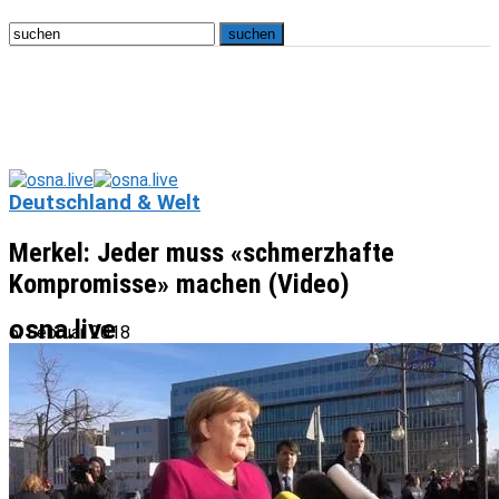
Deutschland & Welt
Merkel: Jeder muss «schmerzhafte
Kompromisse» machen (Video)
osna.live
6. Februar 2018