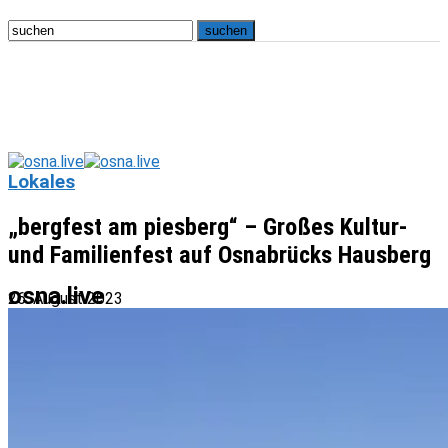
Lokales
„bergfest am piesberg“ – Großes Kultur-
und Familienfest auf Osnabrücks Hausberg
osna.live
26. August 2023