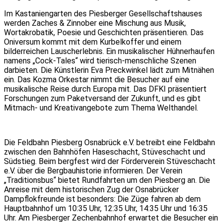
Im Kastaniengarten des Piesberger Gesellschaftshauses
werden Zaches & Zinnober eine Mischung aus Musik,
Wortakrobatik, Poesie und Geschichten präsentieren. Das
Oniversum kommt mit dem Kurbelkoffer und einem
bilderreichen Lauscherlebnis. Ein musikalischer Hühnerhaufen
namens „Cock-Tales“ wird tierisch-menschliche Szenen
darbieten. Die Künstlerin Eva Preckwinkel lädt zum Mitnähen
ein. Das Kozma Orkestar nimmt die Besucher auf eine
musikalische Reise durch Europa mit. Das DFKI präsentiert
Forschungen zum Paketversand der Zukunft, und es gibt
Mitmach- und Kreativangebote zum Thema Welthandel.
Die Feldbahn Piesberg Osnabrück e.V. betreibt eine Feldbahn
zwischen den Bahnhöfen Haseschacht, Stüveschacht und
Südstieg. Beim bergfest wird der Förderverein Stüveschacht
e.V. über die Bergbauhistorie informieren. Der Verein
„Traditionsbus“ bietet Rundfahrten um den Piesberg an. Die
Anreise mit dem historischen Zug der Osnabrücker
Dampflokfreunde ist besonders: Die Züge fahren ab dem
Hauptbahnhof um 10:35 Uhr, 12:35 Uhr, 14:35 Uhr und 16:35
Uhr. Am Piesberger Zechenbahnhof erwartet die Besucher ein