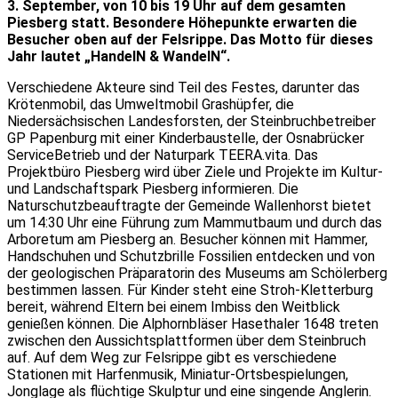
3. September, von 10 bis 19 Uhr auf dem gesamten
Piesberg statt. Besondere Höhepunkte erwarten die
Besucher oben auf der Felsrippe. Das Motto für dieses
Jahr lautet „HandelN & WandelN“.
Verschiedene Akteure sind Teil des Festes, darunter das
Krötenmobil, das Umweltmobil Grashüpfer, die
Niedersächsischen Landesforsten, der Steinbruchbetreiber
GP Papenburg mit einer Kinderbaustelle, der Osnabrücker
ServiceBetrieb und der Naturpark TEERA.vita. Das
Projektbüro Piesberg wird über Ziele und Projekte im Kultur-
und Landschaftspark Piesberg informieren. Die
Naturschutzbeauftragte der Gemeinde Wallenhorst bietet
um 14:30 Uhr eine Führung zum Mammutbaum und durch das
Arboretum am Piesberg an. Besucher können mit Hammer,
Handschuhen und Schutzbrille Fossilien entdecken und von
der geologischen Präparatorin des Museums am Schölerberg
bestimmen lassen. Für Kinder steht eine Stroh-Kletterburg
bereit, während Eltern bei einem Imbiss den Weitblick
genießen können. Die Alphornbläser Hasethaler 1648 treten
zwischen den Aussichtsplattformen über dem Steinbruch
auf. Auf dem Weg zur Felsrippe gibt es verschiedene
Stationen mit Harfenmusik, Miniatur-Ortsbespielungen,
Jonglage als flüchtige Skulptur und eine singende Anglerin.