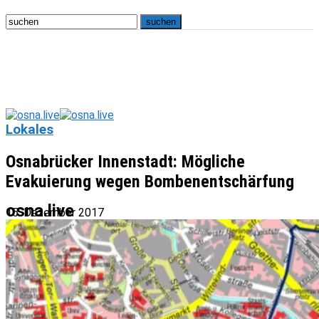
Lokales
Osnabrücker Innenstadt: Mögliche
Evakuierung wegen Bombenentschärfung
osna.live
15. Dezember 2017