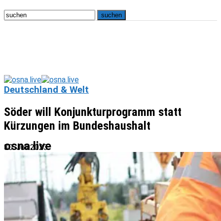
Deutschland & Welt
Söder will Konjunkturprogramm statt
Kürzungen im Bundeshaushalt
osna.live
30. Juli 2023