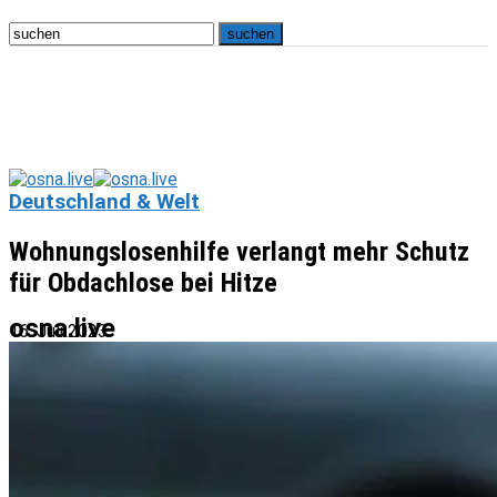
Deutschland & Welt
Wohnungslosenhilfe verlangt mehr Schutz
für Obdachlose bei Hitze
osna.live
16. Juli 2023