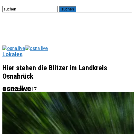
Lokales
Hier stehen die Blitzer im Landkreis
Osnabrück
osna.live
8. Oktober 2017