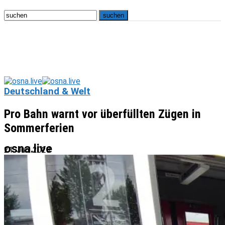
Deutschland & Welt
Pro Bahn warnt vor überfüllten Zügen in
Sommerferien
osna.live
21. Juni 2023