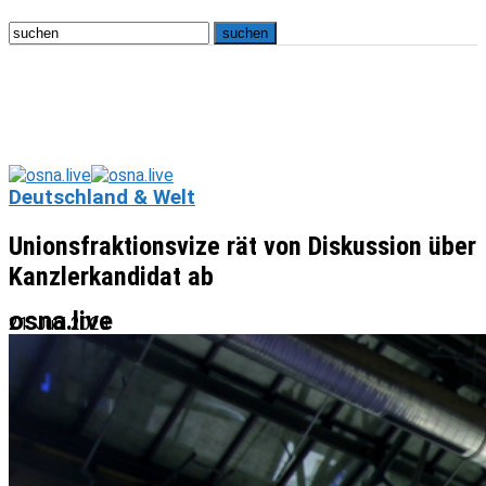
Deutschland & Welt
Unionsfraktionsvize rät von Diskussion über
Kanzlerkandidat ab
osna.live
21. Juni 2023