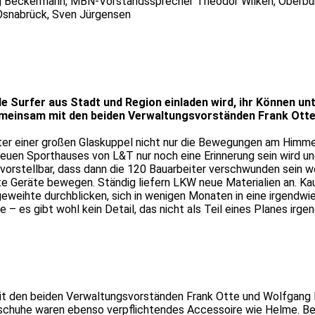
ang Beckermann, MBN-Vorstandssprecher Theodor Wilken, Oberbü
 Osnabrück, Sven Jürgensen
 Surfer aus Stadt und Region einladen wird, ihr Können unte
meinsam mit den beiden Verwaltungsvorständen Frank Otte
 einer großen Glaskuppel nicht nur die Bewegungen am Himmel 
s neuen Sporthauses von L&T nur noch eine Erinnerung sein wird 
rstellbar, dass dann die 120 Bauarbeiter verschwunden sein we
te Geräte bewegen. Ständig liefern LKW neue Materialien an. Ka
eweihte durchblicken, sich in wenigen Monaten in eine irgendwi
lle – es gibt wohl kein Detail, das nicht als Teil eines Planes i
it den beiden Verwaltungsvorständen Frank Otte und Wolfgang 
sschuhe waren ebenso verpflichtendes Accessoire wie Helme. Be