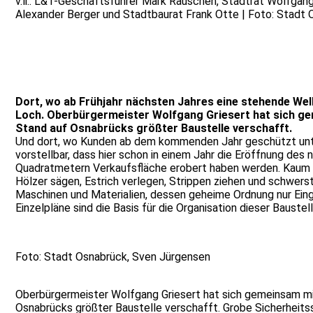
v.li.: L&T-Geschäftsführer Mark Rauschen, Stadtrat Wolfg
Alexander Berger und Stadtbaurat Frank Otte | Foto: Stadt
Dort, wo ab Frühjahr nächsten Jahres eine stehende Welle
Loch. Oberbürgermeister Wolfgang Griesert hat sich ge
Stand auf Osnabrücks größter Baustelle verschafft.
Und dort, wo Kunden ab dem kommenden Jahr geschützt unter
vorstellbar, dass hier schon in einem Jahr die Eröffnung de
Quadratmetern Verkaufsfläche erobert haben werden. Kaum vo
Hölzer sägen, Estrich verlegen, Strippen ziehen und schwers
Maschinen und Materialien, dessen geheime Ordnung nur Eing
Einzelpläne sind die Basis für die Organisation dieser Bauste
Foto: Stadt Osnabrück, Sven Jürgensen
Oberbürgermeister Wolfgang Griesert hat sich gemeinsam m
Osnabrücks größter Baustelle verschafft. Grobe Sicherheit