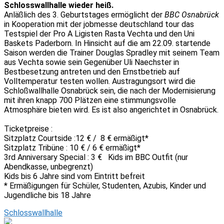
Schlosswallhalle wieder heiß.
Anläßlich des 3. Geburtstages ermöglicht der
BBC Osnabrück
in Kooperation mit der jobmesse deutschland tour das
Testspiel der Pro A Ligisten Rasta Vechta und den Uni
Baskets Paderborn. In Hinsicht auf die am 22.09. startende
Saison werden die Trainer Douglas Spradley mit seinem Team
aus Vechta sowie sein Gegenüber Uli Naechster in
Bestbesetzung antreten und den Ernstbetrieb auf
Volltemperatur testen wollen. Austragungsort wird die
Schloßwallhalle Osnabrück sein, die nach der Modernisierung
mit ihren knapp 700 Plätzen eine stimmungsvolle
Atmosphäre bieten wird. Es ist also angerichtet in Osnabrück.
Ticketpreise :
Sitzplatz Courtside :12 € / 8 € ermäßigt*
Sitzplatz Tribüne : 10 € / 6 € ermäßigt*
3rd Anniversary Special : 3 € Kids im BBC Outfit (nur
Abendkasse, unbegrenzt)
Kids bis 6 Jahre sind vom Eintritt befreit
* Ermäßigungen für Schüler, Studenten, Azubis, Kinder und
Jugendliche bis 18 Jahre
Schlosswallhalle