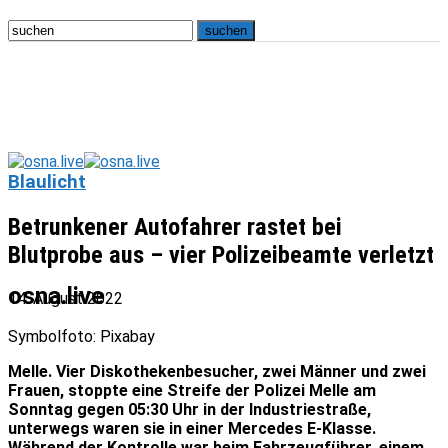
Blaulicht
Betrunkener Autofahrer rastet bei
Blutprobe aus – vier Polizeibeamte verletzt
osna.live
14. August 2022
Symbolfoto: Pixabay
Melle. Vier Diskothekenbesucher, zwei Männer und zwei
Frauen, stoppte eine Streife der Polizei Melle am
Sonntag gegen 05:30 Uhr in der Industriestraße,
unterwegs waren sie in einer Mercedes E-Klasse.
Während der Kontrolle war beim Fahrzeugführer, einem