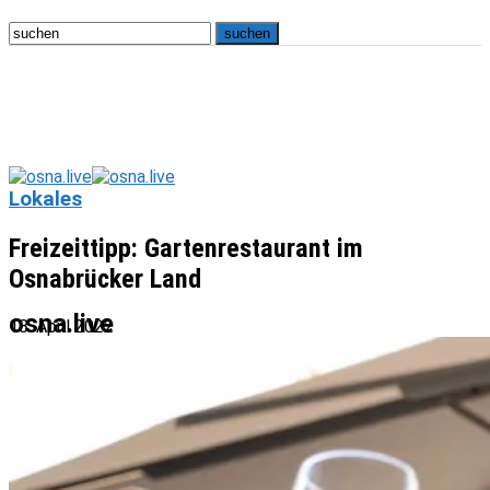
Lokales
Freizeittipp: Gartenrestaurant im
Osnabrücker Land
osna.live
18. April 2022