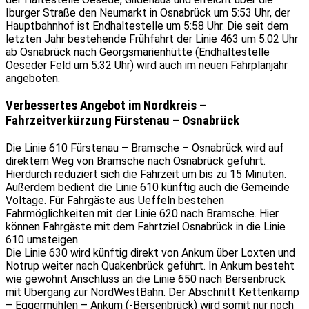
Iburger Straße den Neumarkt in Osnabrück um 5:53 Uhr, der
Hauptbahnhof ist Endhaltestelle um 5:58 Uhr. Die seit dem
letzten Jahr bestehende Frühfahrt der Linie 463 um 5:02 Uhr
ab Osnabrück nach Georgsmarienhütte (Endhaltestelle
Oeseder Feld um 5:32 Uhr) wird auch im neuen Fahrplanjahr
angeboten.
Verbessertes Angebot im Nordkreis –
Fahrzeitverkürzung Fürstenau – Osnabrück
Die Linie 610 Fürstenau – Bramsche – Osnabrück wird auf
direktem Weg von Bramsche nach Osnabrück geführt.
Hierdurch reduziert sich die Fahrzeit um bis zu 15 Minuten.
Außerdem bedient die Linie 610 künftig auch die Gemeinde
Voltage. Für Fahrgäste aus Ueffeln bestehen
Fahrmöglichkeiten mit der Linie 620 nach Bramsche. Hier
können Fahrgäste mit dem Fahrtziel Osnabrück in die Linie
610 umsteigen.
Die Linie 630 wird künftig direkt von Ankum über Loxten und
Notrup weiter nach Quakenbrück geführt. In Ankum besteht
wie gewohnt Anschluss an die Linie 650 nach Bersenbrück
mit Übergang zur NordWestBahn. Der Abschnitt Kettenkamp
– Eggermühlen – Ankum (-Bersenbrück) wird somit nur noch