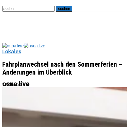
Lokales
Fahrplanwechsel nach den Sommerferien –
Änderungen im Überblick
osna.live
22. Juli 2017