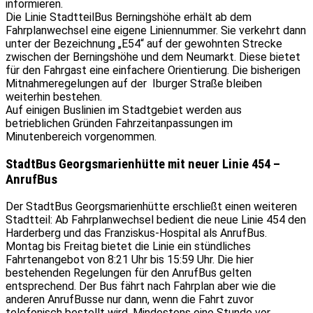
informieren.
Die Linie StadtteilBus Berningshöhe erhält ab dem
Fahrplanwechsel eine eigene Liniennummer. Sie verkehrt dann
unter der Bezeichnung „E54“ auf der gewohnten Strecke
zwischen der Berningshöhe und dem Neumarkt. Diese bietet
für den Fahrgast eine einfachere Orientierung. Die bisherigen
Mitnahmeregelungen auf der Iburger Straße bleiben
weiterhin bestehen.
Auf einigen Buslinien im Stadtgebiet werden aus
betrieblichen Gründen Fahrzeitanpassungen im
Minutenbereich vorgenommen.
StadtBus Georgsmarienhütte mit neuer Linie 454 –
AnrufBus
Der StadtBus Georgsmarienhütte erschließt einen weiteren
Stadtteil: Ab Fahrplanwechsel bedient die neue Linie 454 den
Harderberg und das Franziskus-Hospital als AnrufBus.
Montag bis Freitag bietet die Linie ein stündliches
Fahrtenangebot von 8:21 Uhr bis 15:59 Uhr. Die hier
bestehenden Regelungen für den AnrufBus gelten
entsprechend. Der Bus fährt nach Fahrplan aber wie die
anderen AnrufBusse nur dann, wenn die Fahrt zuvor
telefonisch bestellt wird. Mindestens eine Stunde vor