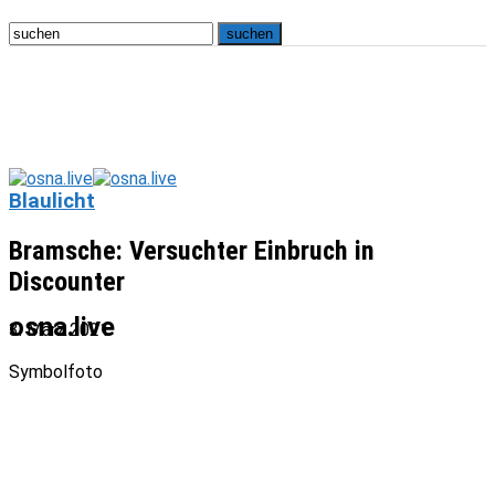
Blaulicht
Bramsche: Versuchter Einbruch in
Discounter
osna.live
3. März 2021
Symbolfoto