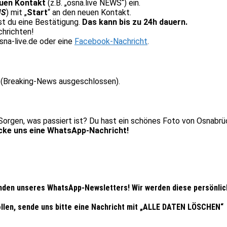
uen Kontakt
(z.B. „osna.live NEWS“) ein.
MS
) mit „
Start
“ an den neuen Kontakt.
t du eine Bestätigung.
Das kann bis zu 24h dauern.
chrichten!
na-live.de oder eine
Facebook-Nachricht
.
 (Breaking-News ausgeschlossen).
r Sorgen, was passiert ist? Du hast ein schönes Foto von Osnab
cke uns eine WhatsApp-Nachricht!
en unseres WhatsApp-Newsletters! Wir werden diese persönliche
llen, sende uns bitte eine Nachricht mit „ALLE DATEN LÖSCHEN“