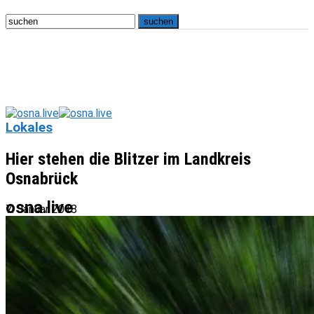
Lokales
Hier stehen die Blitzer im Landkreis
Osnabrück
osna.live
7. Januar 2018