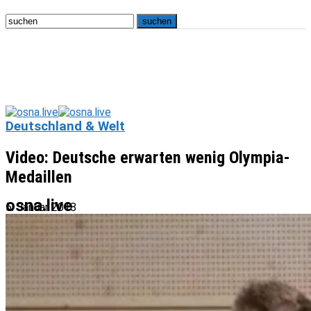
Deutschland & Welt
Video: Deutsche erwarten wenig Olympia-
Medaillen
osna.live
5. Januar 2018