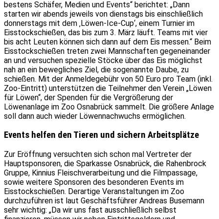
bestens Schäfer, Medien und Events“ berichtet: „Dann
starten wir abends jeweils von dienstags bis einschließlich
donnerstags mit dem ‚Löwen-Ice-Cup‘, einem Turnier im
Eisstockschießen, das bis zum 3. März läuft. Teams mit vier
bis acht Leuten können sich dann auf dem Eis messen.“ Beim
Eisstockschießen treten zwei Mannschaften gegeneinander
an und versuchen spezielle Stöcke über das Eis möglichst
nah an ein bewegliches Ziel, die sogenannte Daube, zu
schießen. Mit der Anmeldegebühr von 50 Euro pro Team (inkl.
Zoo-Eintritt) unterstützen die Teilnehmer den Verein „Löwen
für Löwen“, der Spenden für die Vergrößerung der
Löwenanlage im Zoo Osnabrück sammelt. Die größere Anlage
soll dann auch wieder Löwennachwuchs ermöglichen.
Events helfen den Tieren und sichern Arbeitsplätze
Zur Eröffnung versuchten sich schon mal Vertreter der
Hauptsponsoren, die Sparkasse Osnabrück, die Rahenbrock
Gruppe, Kinnius Fleischverarbeitung und die Filmpassage,
sowie weitere Sponsoren des besonderen Events im
Eisstockschießen. Derartige Veranstaltungen im Zoo
durchzuführen ist laut Geschäftsführer Andreas Busemann
sehr wichtig: „Da wir uns fast ausschließlich selbst