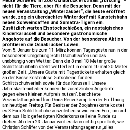
Heute wurde es im Zoo Osnabrück erstmals „rutschig“ –
nicht für die Tiere, aber für die Besucher. Denn mit der
neuen Veranstaltung „Winterzauber“, die heute eröffnet
wurde, zog ein überdachtes Winterdorf mit Kunsteisbahn
neben Schweinsaffen und Sumatra-Tigern ein.
Zusätzlich warten Eisstockschießen, ein nostalgisches
Kinderkarussell und besondere gastronomische
Angebote auf die Besucher. Von der besonderen Aktion
profitieren die Osnabrücker Löwen.
Vom 5. Januar bis zum 11. März können Tagesgäste nun in der
besonderen Umgebung Schlittschuhlaufen und das
unabhängig vom Wetter. Denn die 8 mal 18 Meter große
Schlittschuhbahn steht wetterfest in einem 10 mal 20 Meter
großen Zelt. „Unsere Gäste mit Tagestickets erhalten gleich
an der Kasse kostenlose Gutscheine für den
Schlittschuhverleih sowie für das Karussell. Unsere
Jahreskarteninhaber können die zusätzlichen Angebote
gegen einen kleinen Aufpreis nutzen“, berichtete
Veranstaltungskauffrau Diana Reuvekamp bei der Eröffnung
am heutigen Freitag. Für Besitzer der Zoojahreskarte kostet
es 3 Euro Schlittschuhe auszuleihen sowie einen Euro, um auf
dem aus Holz gefertigten Kinderkarussell eine Runde zu
drehen. Ab dem 23. Januar wird es dann richtig sportlich, wie
Christian Schäfer von der Veranstaltungsagentur „alles