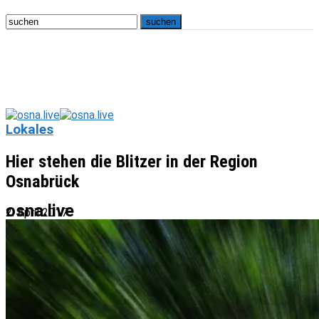
Lokales
Hier stehen die Blitzer in der Region
Osnabrück
osna.live
2. April 2017