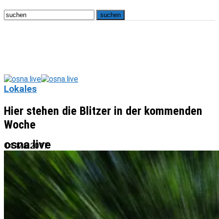
Lokales
Hier stehen die Blitzer in der kommenden
Woche
osna.live
14. Mai 2017