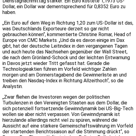
Dienstagnachmittag stärker: Ein Euro kostete 1,1973 US-
Dollar, ein Dollar war dementsprechend für 0,8352 Euro zu
haben.
„Ein Euro auf dem Weg in Richtung 1,20 zum US-Dollar ist das,
was Deutschlands Exporteure derzeit so gar nicht
gebrauchen können“, kommentierte Christine Romar, Head of
Europe von CMC Markets. „Und da es davon einige im Dax
gibt, hat der deutsche Leitindex in den vergangenen Tagen
und auch heute das Nachsehen gegenüber der Wall Street,
die nach dem Grönland-Schock und der leichten Entwarnung
in Davos jetzt wieder Tritt gefasst hat. Gerade die
Technologieaktien führen im Vorfeld wichtiger Zahlen
morgen und am Donnerstagabend die Gewinnerliste an und
treiben den Nasdaq-Index in Richtung Allzeithoch“, so die
Analystin.
„Zwar fliehen die Investoren wegen der politischen
Turbulenzen in den Vereinigten Staaten aus dem Dollar, die
sich potenziell fortsetzende Gewinndynamik bei US-Big-Tech
wollen sie aber nicht verpassen. Von Gewinndynamik ist
hierzulande allerdings nicht viel zu spüren, während die
Aussicht auf eine stärkere Gemeinschaftswährung im Vorfeld
der startenden Berichtssaison auf die Stimmung drückt“, so