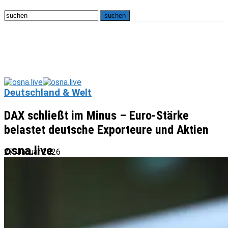
Deutschland & Welt
DAX schließt im Minus – Euro-Stärke
belastet deutsche Exporteure und Aktien
osna.live
27. Januar 2026