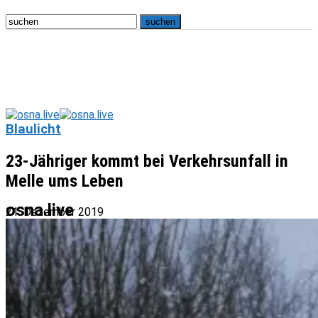
Blaulicht
23-Jähriger kommt bei Verkehrsunfall in
Melle ums Leben
osna.live
21. Dezember 2019