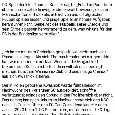
FC-Sportdirektor Thomas Kessler sagte: „Er hat in Paderborn
über mehrere Jahre hinweg eindrucksvoll bewiesen, dass er
Mannschaften entwickeln, attraktiven und erfolgreichen
Fußball spielen lassen und junge Spieler an höhere Aufgaben
heranführen kann. Seine Art des Fußballs, seine Energie und
sein Ehrgeiz passen hervorragend zu dem, was wir uns für den
FC in der Bundesliga vorstellen.“
„Ich hatte mit dem Gedanken gespielt, vielleicht auch eine
Pause einzulegen. Als sich Thomas Kessler bei mir gemeldet
hat, war mir aber sofort klar: Wenn ich die Möglichkeit
bekomme, in Köln zu arbeiten, dann will ich es unbedingt
machen. Es ist ein Wahnsinns-Club und eine riesige Chance“,
ließ sich Kwasniok zitieren.
Der in Polen geborene Kwasniok wurde fußballerisch im
Nachwuchs des Karlsruher SC ausgebildet, schaffte
verletzungsbedingt den Sprung in den Profibereich aber nicht.
Das gelang ihm nach Jahren im Nachwuchsbereich des KSC
dann als Trainer. Über den FC Carl Zeiss Jena landete er im
Januar 2020 beim 1. FC Saarbrücken, mit dem er in die 3. Liga
aufstieg und ins Halbfinale des DFB-Pokals einzog.