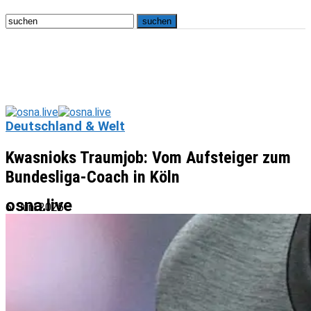
Deutschland & Welt
Kwasnioks Traumjob: Vom Aufsteiger zum
Bundesliga-Coach in Köln
osna.live
6. Juni 2025