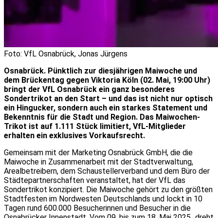
Foto: VfL Osnabrück, Jonas Jürgens
Osnabrück. Pünktlich zur diesjährigen Maiwoche und
dem Brückentag gegen Viktoria Köln (02. Mai, 19:00 Uhr)
bringt der VfL Osnabrück ein ganz besonderes
Sondertrikot an den Start – und das ist nicht nur optisch
ein Hingucker, sondern auch ein starkes Statement und
Bekenntnis für die Stadt und Region. Das Maiwochen-
Trikot ist auf 1.111 Stück limitiert, VfL-Mitglieder
erhalten ein exklusives Vorkaufsrecht.
Gemeinsam mit der Marketing Osnabrück GmbH, die die
Maiwoche in Zusammenarbeit mit der Stadtverwaltung,
Arealbetreibern, dem Schaustellerverband und dem Büro der
Städtepartnerschaften veranstaltet, hat der VfL das
Sondertrikot konzipiert. Die Maiwoche gehört zu den größten
Stadtfesten im Nordwesten Deutschlands und lockt in 10
Tagen rund 600.000 Besucherinnen und Besucher in die
Osnabrücker Innenstadt. Vom 09. bis zum 18. Mai 2025 „dreht