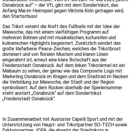
Osnabrück auf“ – der VfL gibt mit dem Sondertrikot, das
Anfang Mai im Heimspiel gegen Viktoria Köln getragen wird,
den Startschuss!
Das Trikot vereint die Kraft des Fußballs mit der Idee der
Maiwoche, das mit einem vielfältigen Programm auf
mehreren Bühnen und mit musikalischen, kulturellen und
kulinarischen Highlights begeistert. Zusätzlich sendet das
große lilafarbene Peace-Zeichen, welches die Trikotbrust
dominiert und von floralen Mustern und klaren Linien
eingerahmt ist, erneut eine klare Botschaft aus der
Friedensstadt Osnabrück. Auf dem linken Trikotärmel ist ein
Maibaum zu sehen, der genau wie das Composite Logo mit
Marketing Osnabrück im Kragen und dem Stadtrad im Nacken
die Verbildung zur Maiwoche, der Stadt und der Region
symbolisiert. Auf dem Rücken oberhalb der Spielernummer
steht anstatt „Osnabrück“ auf dem Sondertrikot
„Friedenstadt Osnabrück“.
In Zusammenarbeit mit Ausrüster Capelli Sport und mit der
Unterstützung von Haupt- und Trikotpartner SO-TECH sowie
Exklusivpartner JOPA, die abseits der Spieltrikots in