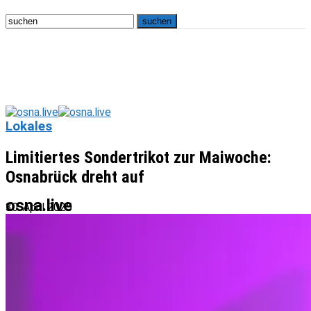
Lokales
Limitiertes Sondertrikot zur Maiwoche:
Osnabrück dreht auf
osna.live
30. April 2025