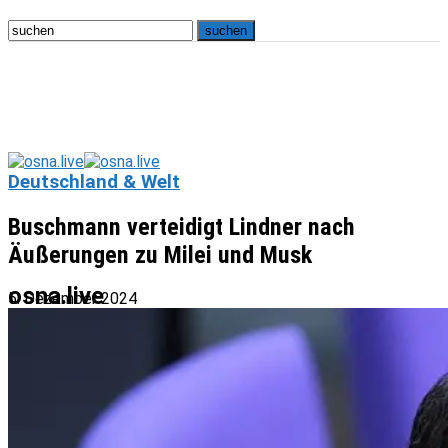
Deutschland & Welt
Buschmann verteidigt Lindner nach
Äußerungen zu Milei und Musk
osna.live
5. Dezember 2024