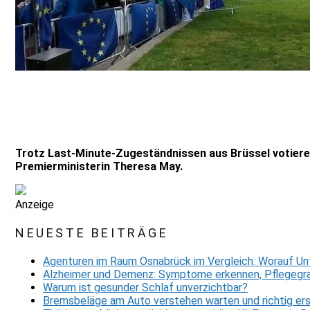
Trotz Last-Minute-Zugeständnissen aus Brüssel votier
Premierministerin Theresa May.
Anzeige
NEUESTE BEITRÄGE
Agenturen im Raum Osnabrück im Vergleich: Worauf Un
Alzheimer und Demenz: Symptome erkennen, Pflegegra
Warum ist gesunder Schlaf unverzichtbar?
Bremsbeläge am Auto verstehen warten und richtig er