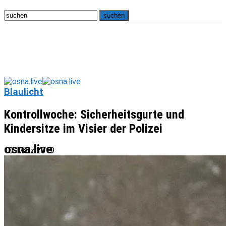
Blaulicht
Kontrollwoche: Sicherheitsgurte und
Kindersitze im Visier der Polizei
osna.live
10. März 2019