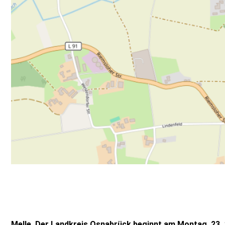
Melle. Der Landkreis Osnabrück beginnt am Montag, 23. 