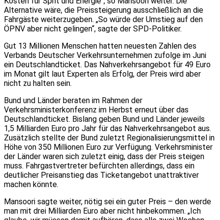
Kosten für Sprit und Energie“, so Mansoori weiter. Die
Alternative wäre, die Preissteigerung ausschließlich an die
Fahrgäste weiterzugeben. „So würde der Umstieg auf den
ÖPNV aber nicht gelingen“, sagte der SPD-Politiker.
Gut 13 Millionen Menschen hatten neuesten Zahlen des
Verbands Deutscher Verkehrsunternehmen zufolge im Juni
ein Deutschlandticket. Das Nahverkehrsangebot für 49 Euro
im Monat gilt laut Experten als Erfolg, der Preis wird aber
nicht zu halten sein.
Bund und Länder beraten im Rahmen der
Verkehrsministerkonferenz im Herbst erneut über das
Deutschlandticket. Bislang geben Bund und Länder jeweils
1,5 Milliarden Euro pro Jahr für das Nahverkehrsangebot aus.
Zusätzlich stellte der Bund zuletzt Regionalisierungsmittel in
Höhe von 350 Millionen Euro zur Verfügung. Verkehrsminister
der Länder waren sich zuletzt einig, dass der Preis steigen
muss. Fahrgastvertreter befürchten allerdings, dass ein
deutlicher Preisanstieg das Ticketangebot unattraktiver
machen könnte.
Mansoori sagte weiter, nötig sei ein guter Preis – den werde
man mit drei Milliarden Euro aber nicht hinbekommen. „Ich