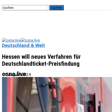
Deutschland & Welt
Hessen will neues Verfahren für
Deutschlandticket-Preisfindung
osna.live
14. August 2024