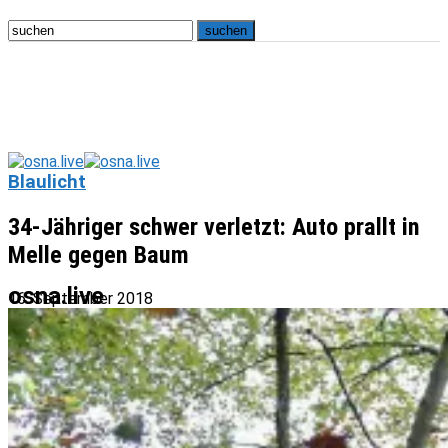
Blaulicht
34-Jähriger schwer verletzt: Auto prallt in
Melle gegen Baum
osna.live
16. September 2018