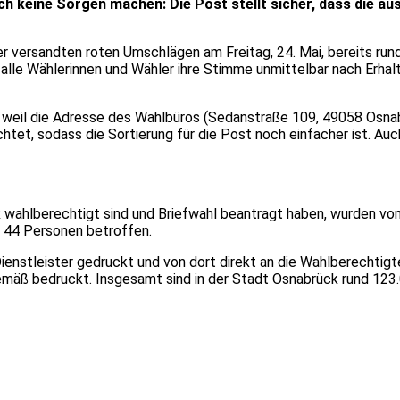
 keine Sorgen machen: Die Post stellt sicher, dass die au
er versandten roten Umschlägen am Freitag, 24. Mai, bereits ru
alle Wählerinnen und Wähler ihre Stimme unmittelbar nach Erhal
 weil die Adresse des Wahlbüros (Sedanstraße 109, 49058 Osnabr
htet, sodass die Sortierung für die Post noch einfacher ist. Au
 wahlberechtigt sind und Briefwahl beantragt haben, wurden vom
 44 Personen betroffen.
enstleister gedruckt und von dort direkt an die Wahlberechtig
mäß bedruckt. Insgesamt sind in der Stadt Osnabrück rund 123