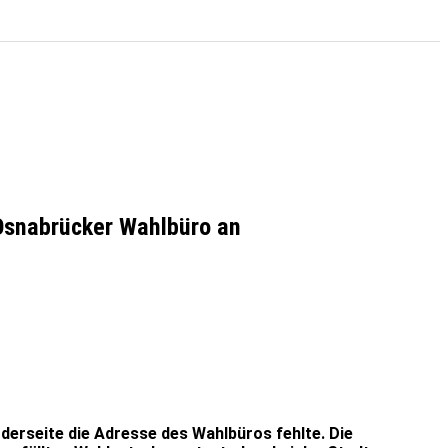
 Osnabrücker Wahlbüro an
derseite die Adresse des Wahlbüros fehlte. Die