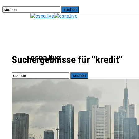
osna.live
Suchergebnisse für "kredit"