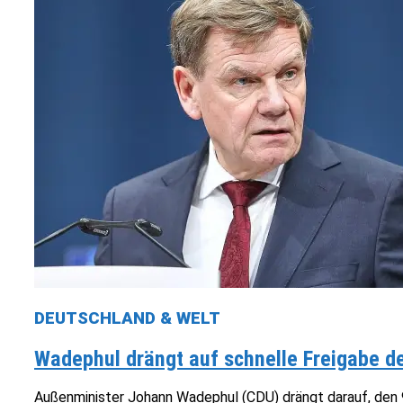
DEUTSCHLAND & WELT
Wadephul drängt auf schnelle Freigabe de
Außenminister Johann Wadephul (CDU) drängt darauf, den 90