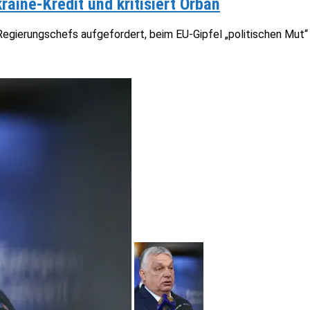
raine-Kredit und kritisiert Orban
egierungschefs aufgefordert, beim EU-Gipfel „politischen Mut“ z