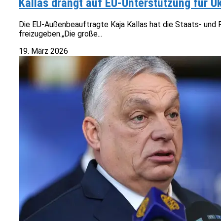
Kallas drängt auf EU-Unterstützung für Uk
Die EU-Außenbeauftragte Kaja Kallas hat die Staats- und R
freizugeben.„Die große...
19. März 2026