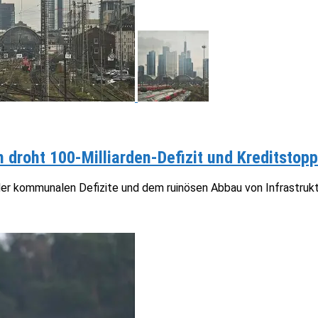
 droht 100-Milliarden-Defizit und Kreditstop
der kommunalen Defizite und dem ruinösen Abbau von Infrastrukt