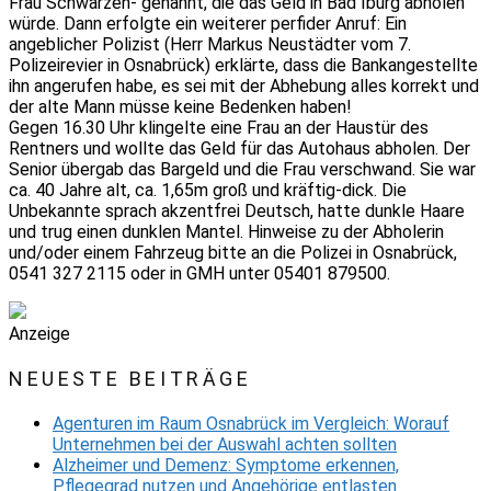
Frau Schwarzen- genannt, die das Geld in Bad Iburg abholen
würde. Dann erfolgte ein weiterer perfider Anruf: Ein
angeblicher Polizist (Herr Markus Neustädter vom 7.
Polizeirevier in Osnabrück) erklärte, dass die Bankangestellte
ihn angerufen habe, es sei mit der Abhebung alles korrekt und
der alte Mann müsse keine Bedenken haben!
Gegen 16.30 Uhr klingelte eine Frau an der Haustür des
Rentners und wollte das Geld für das Autohaus abholen. Der
Senior übergab das Bargeld und die Frau verschwand. Sie war
ca. 40 Jahre alt, ca. 1,65m groß und kräftig-dick. Die
Unbekannte sprach akzentfrei Deutsch, hatte dunkle Haare
und trug einen dunklen Mantel. Hinweise zu der Abholerin
und/oder einem Fahrzeug bitte an die Polizei in Osnabrück,
0541 327 2115 oder in GMH unter 05401 879500.
Anzeige
NEUESTE BEITRÄGE
Agenturen im Raum Osnabrück im Vergleich: Worauf
Unternehmen bei der Auswahl achten sollten
Alzheimer und Demenz: Symptome erkennen,
Pflegegrad nutzen und Angehörige entlasten