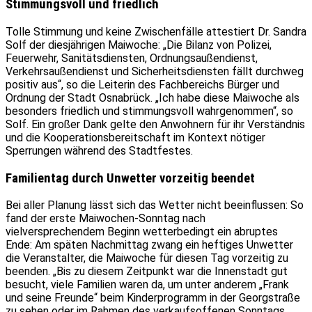
Stimmungsvoll und friedlich
Tolle Stimmung und keine Zwischenfälle attestiert Dr. Sandra
Solf der diesjährigen Maiwoche: „Die Bilanz von Polizei,
Feuerwehr, Sanitätsdiensten, Ordnungsaußendienst,
Verkehrsaußendienst und Sicherheitsdiensten fällt durchweg
positiv aus“, so die Leiterin des Fachbereichs Bürger und
Ordnung der Stadt Osnabrück. „Ich habe diese Maiwoche als
besonders friedlich und stimmungsvoll wahrgenommen“, so
Solf. Ein großer Dank gelte den Anwohnern für ihr Verständnis
und die Kooperationsbereitschaft im Kontext nötiger
Sperrungen während des Stadtfestes.
Familientag durch Unwetter vorzeitig beendet
Bei aller Planung lässt sich das Wetter nicht beeinflussen: So
fand der erste Maiwochen-Sonntag nach
vielversprechendem Beginn wetterbedingt ein abruptes
Ende: Am späten Nachmittag zwang ein heftiges Unwetter
die Veranstalter, die Maiwoche für diesen Tag vorzeitig zu
beenden. „Bis zu diesem Zeitpunkt war die Innenstadt gut
besucht, viele Familien waren da, um unter anderem „Frank
und seine Freunde“ beim Kinderprogramm in der Georgstraße
zu sehen oder im Rahmen des verkaufsoffenen Sonntags