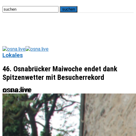
Lokales
46. Osnabrücker Maiwoche endet dank
Spitzenwetter mit Besucherrekord
osna.live
22. Mai 2018