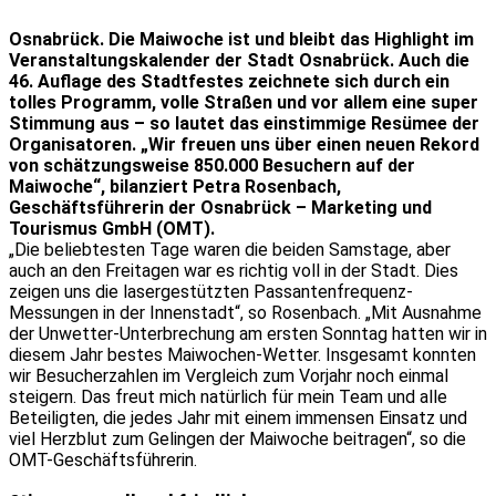
Osnabrück. Die Maiwoche ist und bleibt das Highlight im
Veranstaltungskalender der Stadt Osnabrück. Auch die
46. Auflage des Stadtfestes zeichnete sich durch ein
tolles Programm, volle Straßen und vor allem eine super
Stimmung aus – so lautet das einstimmige Resümee der
Organisatoren. „Wir freuen uns über einen neuen Rekord
von schätzungsweise 850.000 Besuchern auf der
Maiwoche“, bilanziert Petra Rosenbach,
Geschäftsführerin der Osnabrück – Marketing und
Tourismus GmbH (OMT).
„Die beliebtesten Tage waren die beiden Samstage, aber
auch an den Freitagen war es richtig voll in der Stadt. Dies
zeigen uns die lasergestützten Passantenfrequenz-
Messungen in der Innenstadt“, so Rosenbach. „Mit Ausnahme
der Unwetter-Unterbrechung am ersten Sonntag hatten wir in
diesem Jahr bestes Maiwochen-Wetter. Insgesamt konnten
wir Besucherzahlen im Vergleich zum Vorjahr noch einmal
steigern. Das freut mich natürlich für mein Team und alle
Beteiligten, die jedes Jahr mit einem immensen Einsatz und
viel Herzblut zum Gelingen der Maiwoche beitragen“, so die
OMT-Geschäftsführerin.