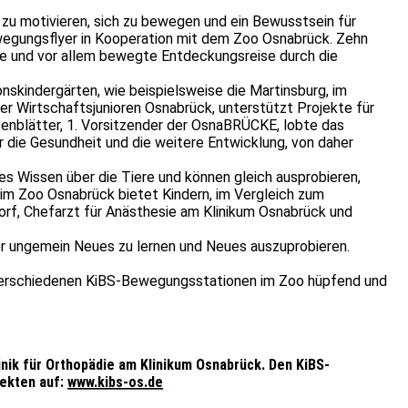
 zu motivieren, sich zu bewegen und ein Bewusstsein für
ewegungsflyer in Kooperation mit dem Zoo Osnabrück. Zehn
e und vor allem bewegte Entdeckungsreise durch die
nskindergärten, wie beispielsweise die Martinsburg, im
r Wirtschaftsjunioren Osnabrück, unterstützt Projekte für
senblätter, 1. Vorsitzender der OsnaBRÜCKE, lobte das
r die Gesundheit und die weitere Entwicklung, von daher
 Wissen über die Tiere und können gleich ausprobieren,
 im Zoo Osnabrück bietet Kindern, im Vergleich zum
orf, Chefarzt für Anästhesie am Klinikum Osnabrück und
nder ungemein Neues zu lernen und Neues auszuprobieren.
ie verschiedenen KiBS-Bewegungsstationen im Zoo hüpfend und
inik für Orthopädie am Klinikum Osnabrück. Den KiBS-
ekten auf:
www.kibs-os.de