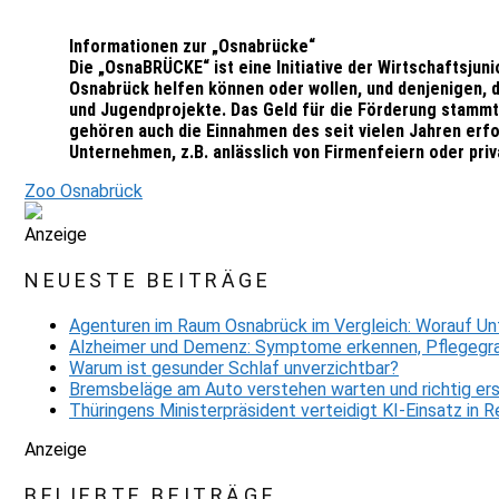
Informationen zur „Osnabrücke“
Die „OsnaBRÜCKE“ ist eine Initiative der Wirtschaftsjun
Osnabrück helfen können oder wollen, und denjenigen, di
und Jugendprojekte. Das Geld für die Förderung stammt
gehören auch die Einnahmen des seit vielen Jahren er
Unternehmen, z.B. anlässlich von Firmenfeiern oder pri
Zoo Osnabrück
Anzeige
NEUESTE BEITRÄGE
Agenturen im Raum Osnabrück im Vergleich: Worauf Un
Alzheimer und Demenz: Symptome erkennen, Pflegegra
Warum ist gesunder Schlaf unverzichtbar?
Bremsbeläge am Auto verstehen warten und richtig er
Thüringens Ministerpräsident verteidigt KI-Einsatz in
Anzeige
BELIEBTE BEITRÄGE