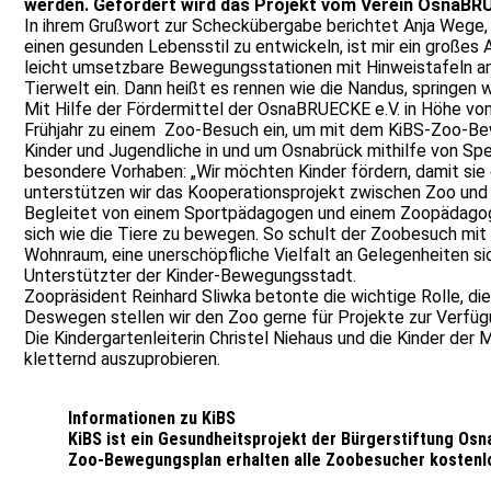
werden. Gefördert wird das Projekt vom Verein OsnaBRÜC
In ihrem Grußwort zur Scheckübergabe berichtet Anja Wege, 
einen gesunden Lebensstil zu entwickeln, ist mir ein große
leicht umsetzbare Bewegungsstationen mit Hinweistafeln am
Tierwelt ein. Dann heißt es rennen wie die Nandus, springen w
Mit Hilfe der Fördermittel der OsnaBRUECKE e.V. in Höhe von
Frühjahr zu einem Zoo-Besuch ein, um mit dem KiBS-Zoo-Bewe
Kinder und Jugendliche in und um Osnabrück mithilfe von Spe
besondere Vorhaben: „Wir möchten Kinder fördern, damit sie 
unterstützen wir das Kooperationsprojekt zwischen Zoo und 
Begleitet von einem Sportpädagogen und einem Zoopädagogen
sich wie die Tiere zu bewegen. So schult der Zoobesuch mit 
Wohnraum, eine unerschöpfliche Vielfalt an Gelegenheiten si
Unterstützter der Kinder-Bewegungsstadt.
Zoopräsident Reinhard Sliwka betonte die wichtige Rolle, di
Deswegen stellen wir den Zoo gerne für Projekte zur Verfügun
Die Kindergartenleiterin Christel Niehaus und die Kinder d
kletternd auszuprobieren.
Informationen zu KiBS
KiBS ist ein Gesundheitsprojekt der Bürgerstiftung Osna
Zoo-Bewegungsplan erhalten alle Zoobesucher kostenl