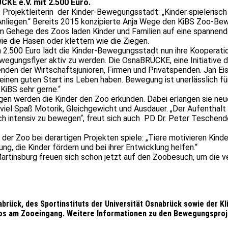
KE e.V. mit 2.500 Euro.
Projektleiterin der Kinder-Bewegungsstadt: „Kinder spielerisch
s Anliegen.“ Bereits 2015 konzipierte Anja Wege den KiBS Zoo-B
 Gehege des Zoos laden Kinder und Familien auf eine spannend
ie die Hasen oder klettern wie die Ziegen.
 2.500 Euro lädt die Kinder-Bewegungsstadt nun ihre Kooperatio
gungsflyer aktiv zu werden. Die OsnaBRÜCKE, eine Initiative de
nden der Wirtschaftsjunioren, Firmen und Privatspenden. Jan Ei
einen guten Start ins Leben haben. Bewegung ist unerlässlich fü
KiBS sehr gerne.“
 werden die Kinder den Zoo erkunden. Dabei erlangen sie neues
viel Spaß Motorik, Gleichgewicht und Ausdauer. „Der Aufenthalt
ch intensiv zu bewegen“, freut sich auch PD Dr. Peter Teschend
e der Zoo bei derartigen Projekten spiele: „Tiere motivieren Ki
g, die Kinder fördern und bei ihrer Entwicklung helfen.“
er Martinsburg freuen sich schon jetzt auf den Zoobesuch, um d
brück, des Sportinstituts der Universität Osnabrück sowie der Kl
os am Zooeingang. Weitere Informationen zu den Bewegungsproj