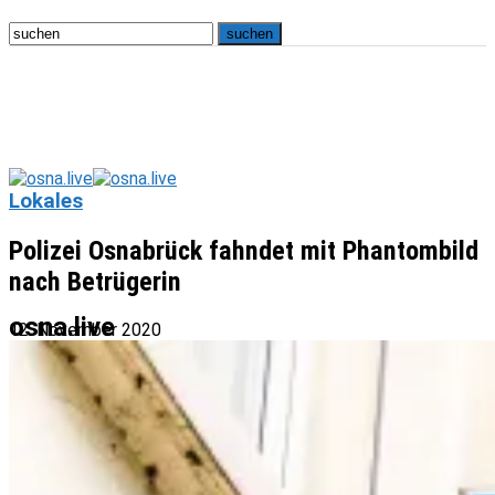
Lokales
Polizei Osnabrück fahndet mit Phantombild
nach Betrügerin
osna.live
12. November 2020